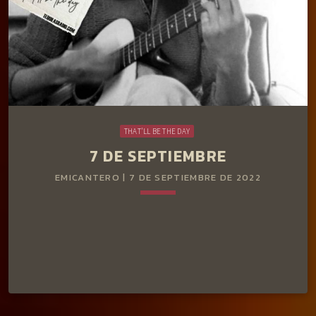
Hacía caricaturas de sus […]
THAT'LL BE THE DAY
7 DE SEPTIEMBRE
EMICANTERO | 7 DE SEPTIEMBRE DE 2022
keyboard_arrow_down