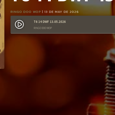
RINGO DOO WOP
| 13 DE MAY DE 2026
T6 14 DWF 13.05.2026
play_circle_filled
RINGO DOO WOP