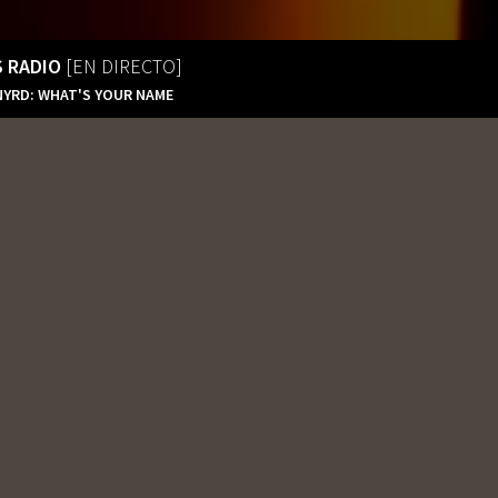
S RADIO
[EN DIRECTO]
NYRD: WHAT'S YOUR NAME
C
ipantes en las diferentes ediciones del Doo Wop
Tequila’s Radio
En Directo
Tequila’s Radio 2
En Directo
Tequila’s Radio Extreme
320Kbps