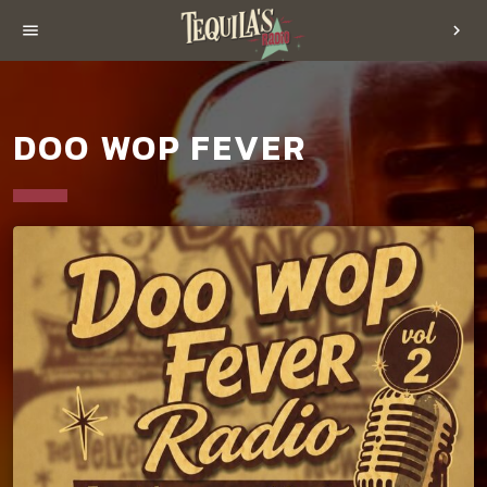
menu
chevron_right
DOO WOP FEVER