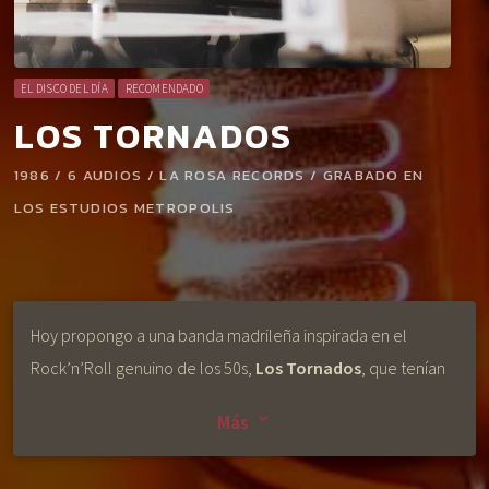
EL DISCO DEL DÍA
RECOMENDADO
LOS TORNADOS
1986 / 6 AUDIOS / LA ROSA RECORDS / GRABADO EN
LOS ESTUDIOS METROPOLIS
Hoy propongo a una banda madrileña inspirada en el
Rock’n’Roll genuino de los 50s,
Los Tornados
, que tenían
como vocalista a
Anabel Moreno
, una de las mujeres más
Más
keyboard_arrow_down
representativas del Rockin’ nacional.