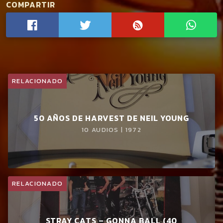
Este primer trabajo se publicó en el 86 cantado en
COMPARTIR
castellano por exigencia de la discográfica, la que 5 años
más tarde publicaría un nuevo LP de la banda con unas
buenas grabaciones en inglés, pero tras haberse disuelto la
banda.
RELACIONADO
Anabel
formaría
The Loneshots
en los 90 (yo les pude ver
de teloneros de
Carl Perkins
en el 96) editando un EP muy
digno, y actuando en el
Hemsby
.
50 AÑOS DE HARVEST DE NEIL YOUNG
10 AUDIOS | 1972
Después llegarían
Anabel & Rock-A-Bells
, y con la
maternidad, se volvería a retirar de la escena.
RELACIONADO
STRAY CATS ‎– GONNA BALL (40