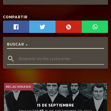
COMPARTIR
BUSCAR
search
RELACIONADO
15 DE SEPTIEMBRE
EMICANTERO | 15 DE SEPTIEMBRE DE 2022