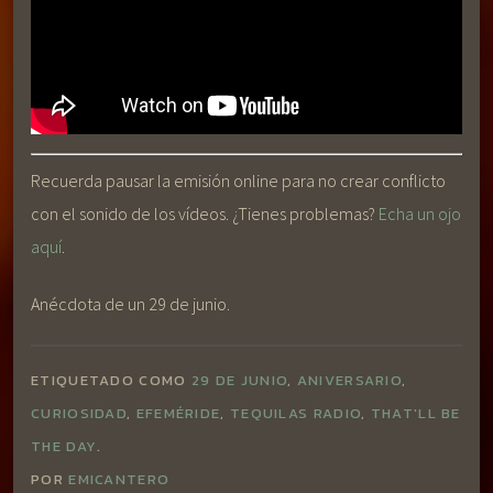
Recuerda pausar la emisión online para no crear conflicto
con el sonido de los vídeos. ¿Tienes problemas?
Echa un ojo
aquí
.
Anécdota de un 29 de junio.
ETIQUETADO COMO
29 DE JUNIO
,
ANIVERSARIO
,
CURIOSIDAD
,
EFEMÉRIDE
,
TEQUILAS RADIO
,
THAT'LL BE
THE DAY
.
POR
EMICANTERO