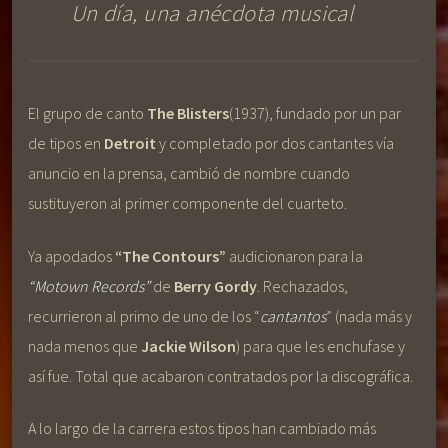
Un día, una anécdota musical
El grupo de canto
The Blisters
(1937), fundado por un par
de tipos en
Detroit
y completado por dos cantantes vía
anuncio en la prensa, cambió de nombre cuando
sustituyeron al primer componente del cuarteto.
Ya apodados
“The Contours”
audicionaron para la
“Motown Records”
de
Berry Gordy
. Rechazados,
recurrieron al primo de uno de los “
cantantos
” (nada más y
nada menos que
Jackie Wilson
) para que les enchufase y
así fue. Total que acabaron contratados por la discográfica.
A lo largo de la carrera estos tipos han cambiado más