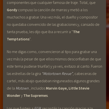
componentes que cualquier famosa de traje. Total, que
Gordy
compuso la canción de marras y metió a los
muchachos a grabar. Una vez más, el dueño y compositor
no quedaba convencido de las grabaciones y, cansado de
tanta prueba, les dijo que iba a recurrir a “
The
Temptations
“.
No me digas como, convencieron al tipo para grabar una
vez más (a pesar de que ellos mismos desconfiaban de que
este tema pudiese triunfar) y ya ves, exitazo al canto. Fueron
las estrellas de la gira
“Motortown Revue”
, cabeceras de
cartel, más abajo quedaban ninguneados algunos grandes
de la
Motown
, incluidos
Marvin Gaye, Little Stevie
Wonder
y
The Supremes
.
Los que fuisteis a
EGB
, recordáis la canción gracias a la