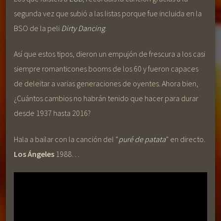
segunda vez que subió a las listas porque fue incluida en la
BSO de la peli
Dirty Dancing
.
Así que estos tipos, dieron un empujón de frescura a los casi
siempre romanticones booms de los 60 y fueron capaces
de deleitar a varias generaciones de oyentes. Ahora bien,
¿Cuántos cambios no habrán tenido que hacer para durar
desde 1937 hasta 2016?
Hala a bailar con la canción del “
puré de patata
” en directo.
Los Ángeles
1988…