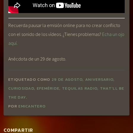
Recuerda pausar la emisión online para no crear conflicto
con el sonido de los vídeos. ¿Tienes problemas?
Echa un ojo
aquí
.
Anécdota de un 29 de agosto.
ETIQUETADO COMO
29 DE AGOSTO
,
ANIVERSARIO
,
CURIOSIDAD
,
EFEMÉRIDE
,
TEQUILAS RADIO
,
THAT'LL BE
THE DAY
.
POR
EMICANTERO
COMPARTIR