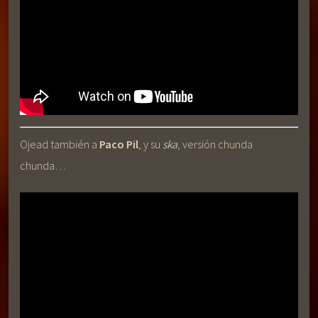
Ojead también a
Paco Pil
, y su
ska
, versión chunda
chunda…