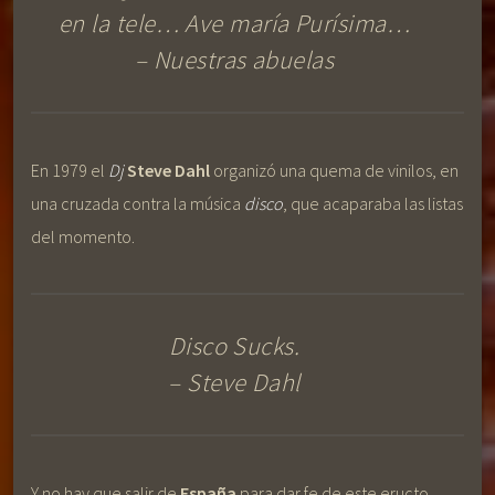
en la tele… Ave maría Purísima…
– Nuestras abuelas
En 1979 el
Dj
Steve Dahl
organizó una quema de vinilos, en
una cruzada contra la música
disco
, que acaparaba las listas
del momento.
Disco Sucks.
– Steve Dahl
Y no hay que salir de
España
para dar fe de este eructo