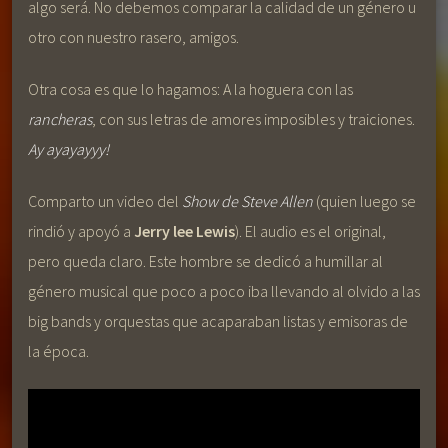
algo será. No debemos comparar la calidad de un género u
otro con nuestro rasero, amigos.
Otra cosa es que lo hagamos: A la hoguera con las
rancheras
, con sus letras de amores imposibles y traiciones.
Ay ayayayyy!
Comparto un video del
Show de Steve Allen
(quien luego se
rindió y apoyó a
Jerry lee Lewis
). El audio es el original,
pero queda claro. Este hombre se dedicó a humillar al
género musical que poco a poco iba llevando al olvido a las
big bands y orquestas que acaparaban listas y emisoras de
la época.