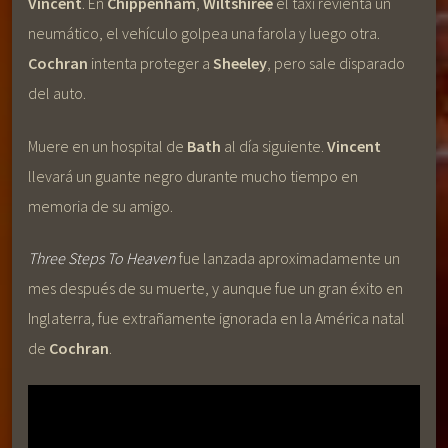
Vincent
. En
Chippenham
,
Wiltshiree
el taxi revienta un
neumático, el vehículo golpea una farola y luego otra.
Cochran
intenta proteger a
Sheeley
, pero sale disparado
del auto.
Muere en un hospital de
Bath
al día siguiente.
Vincent
llevará un guante negro durante mucho tiempo en
memoria de su amigo.
Three Steps To Heaven
fue lanzada aproximadamente un
mes después de su muerte, y aunque fue un gran éxito en
Inglaterra, fue extrañamente ignorada en la América natal
de
Cochran
.