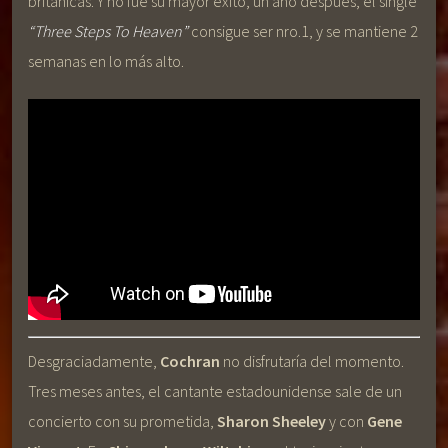
británicas. Y no fue su mayor éxito, un año después, el single
“Three Steps To Heaven”
consigue ser nro.1, y se mantiene 2
semanas en lo más alto.
Desgraciadamente,
Cochran
no disfrutaría del momento.
Tres meses antes, el cantante estadounidense sale de un
concierto con su prometida,
Sharon Sheeley
y con
Gene