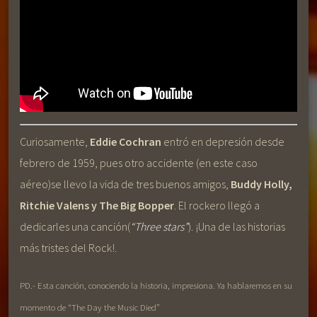
Curiosamente,
Eddie Cochran
entró en depresión desde
febrero de 1959, pues otro accidente (en este caso
aéreo)se llevo la vida de tres buenos amigos,
Buddy Holly,
Ritchie Valens y The Big Bopper
. El rockero llegó a
dedicarles una canción(
“Three stars”
). ¡Una de las historias
más tristes del Rock!.
PD.- Esta canción, conociendo la historia, impresiona. Ya hablaremos en su
momento de “The Day the Music Died”