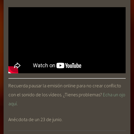
Recuerda pausar la emisión online para no crear conflicto
con el sonido de los vídeos. ¿Tienes problemas?
Echa un ojo
aquí
.
Anécdota de un 23 de junio.