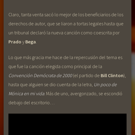
Claro, tanta venta sacó lo mejor de los beneficiarios de los
derechos de autor, que se liaron a tortas legales hasta que
un tribunal declaró la nueva canción como coescrita por
Prado
y
Bega
.
Lo que más gracia me hace de la repercusión del tema es
que fue la canción elegida como principal de la
Convención Demócrata de 2000
(el partido de
Bill Clinton
),
hasta que alguien se dio cuenta de la letra,
Un poco de
Mónica en mi vida
. Más de uno, avergonzado, se escondió
debajo del escritorio…