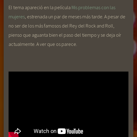
El tema apareció en la película
Mis problemas con las
mujeres
, estrenada un par de meses más tarde. A pesar de
no ser de los más famosos del Rey del Rock and Roll,
pienso que aguanta bien el paso del tiempo y se deja oír
actualmente. A ver que os parece.