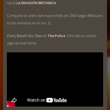
nació
LA INVASIÓN BRITANICA
…
Comparto el video del mayor éxito de 1983 según Billboard
(ocho semanas en el nro. 1).
Every Breath You Take
de
The Police
. Otro día os cuento
algo de este tema.