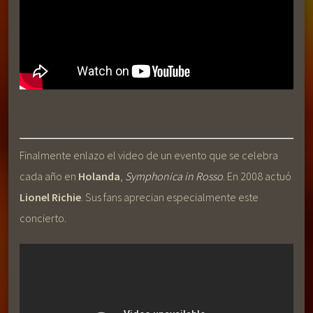
Finalmente enlazo el video de un evento que se celebra
cada año en
Holanda
,
Symphonica in Rosso
. En 2008 actuó
Lionel Richie
. Sus fans aprecian especialmente este
concierto.