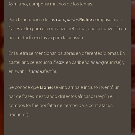
Asimismo, componía muchos de los temas.
Para la actuación de las
Olimpiadas
Richie
compuso unas
frases extra para el comienzo del tema, que lo convertía en
una melodía exclusiva para la ocasión.
En la letra se mencionan palabras en diferentes idiomas. En
castellano se escucha
fiesta
, en caribeño
liming
(reunirse) y
en swahili
karamu
(festín).
Se conoce que
Lionel
se vino arriba e incluso inventó un
par de frases mezclando dialectos africanos (según el
compositor fue por falta de tiempo para contratar un
traductor).