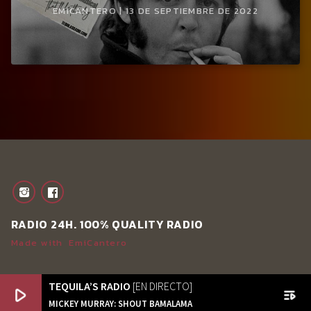
EMICANTERO | 13 DE SEPTIEMBRE DE 2022
RADIO 24H. 100% QUALITY RADIO
Made with
EmiCantero
TEQUILA’S RADIO
[EN DIRECTO]
play_arrow
playlist_play
MICKEY MURRAY: SHOUT BAMALAMA