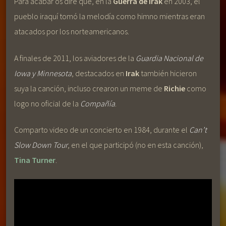
Para acabar os diré que, en la
Guerra de Irak
en 2003, el
pueblo iraquí tomó la melodía como himno mientras eran
atacados por los norteamericanos.
A finales de 2011, los aviadores de la
Guardia Nacional de
Iowa y Minnesota
, destacados en
Irak
también hicieron
suya la canción, incluso crearon un meme de
Richie
como
logo no oficial de la
Compañía
.
Comparto video de un concierto en 1984, durante el
Can’t
Slow Down Tour
, en el que participó (no en esta canción),
Tina Turner
.