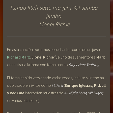
Tambo liteh sette mo-jah! Yo! Jambo
jambo
-Lionel Richie
En esta canción podemos escuchar los coros de un joven
Richard Marx
.
Lionel Richie
fue uno de sus mentores.
Marx
encontraría la fama con temas como
Right Here Waiting
.
El tema ha sido versionado varias veces, incluso su ritmo ha
sido usado en éxitos como
I Like It
(
Enrique Iglesias, Pitbull
y Red One
interpolan muestras de
All Night Long (All Night)
en varios estribillos).