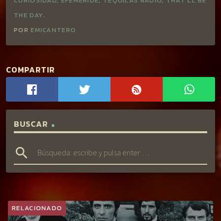
CURIOSIDAD
,
EFEMÉRIDE
,
TEQUILAS RADIO
,
THAT'LL BE
THE DAY
.
POR
EMICANTERO
COMPARTIR
BUSCAR
search
RELACIONADO