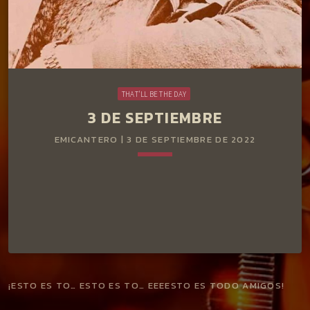
THAT'LL BE THE DAY
3 DE SEPTIEMBRE
EMICANTERO | 3 DE SEPTIEMBRE DE 2022
keyboard_arrow_down
¡ESTO ES TO… ESTO ES TO… EEEESTO ES TODO AMIGOS!