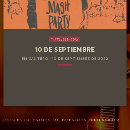
THAT'LL BE THE DAY
10 DE SEPTIEMBRE
EMICANTERO | 10 DE SEPTIEMBRE DE 2022
keyboard_arrow_down
¡ESTO ES TO… ESTO ES TO… EEEESTO ES TODO AMIGOS!