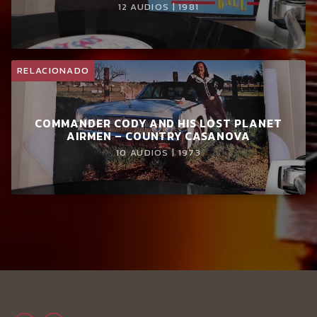
12 AUDIOS | 1981
A la venta en
CACTUS CLUB SHOP
RELACIONADO
COMMANDER CODY AND HIS LOST PLANET
AIRMEN – COUNTRY CASANOVA
10 AUDIOS | 1973