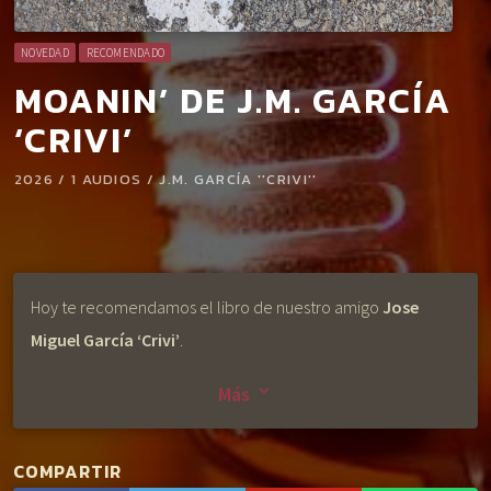
NOVEDAD
RECOMENDADO
MOANIN’ DE J.M. GARCÍA
‘CRIVI’
2026 / 1 AUDIOS / J.M. GARCÍA ''CRIVI''
Hoy te recomendamos el libro de nuestro amigo
Jose
Miguel García ‘Crivi’
.
Más
keyboard_arrow_down
En
Moanin’
, influenciado por la prosa
Beat
y el
Jazz
, da
rienda suelta a su pasión por la carretera y las visiones
provocadas por esta.
COMPARTIR