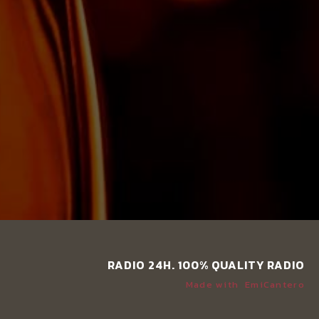
RADIO 24H. 100% QUALITY RADIO
Made with
EmiCantero