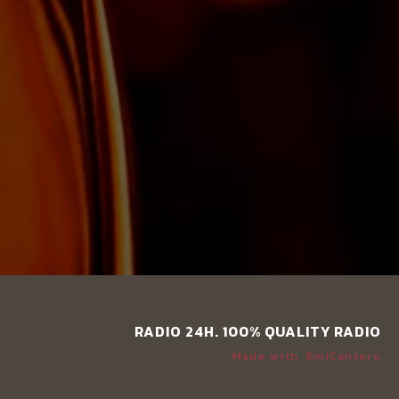
RADIO 24H. 100% QUALITY RADIO
Made with
EmiCantero