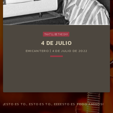
THAT'LL BE THE DAY
4 DE JULIO
EMICANTERO | 4 DE JULIO DE 2022
keyboard_arrow_down
¡ESTO ES TO… ESTO ES TO… EEEESTO ES TODO AMIGOS!