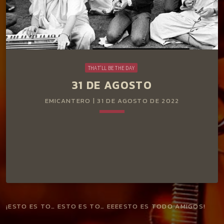
THAT'LL BE THE DAY
31 DE AGOSTO
EMICANTERO | 31 DE AGOSTO DE 2022
keyboard_arrow_down
¡ESTO ES TO… ESTO ES TO… EEEESTO ES TODO AMIGOS!