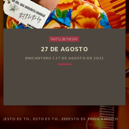
THAT'LL BE THE DAY
27 DE AGOSTO
EMICANTERO | 27 DE AGOSTO DE 2022
keyboard_arrow_down
¡ESTO ES TO… ESTO ES TO… EEEESTO ES TODO AMIGOS!