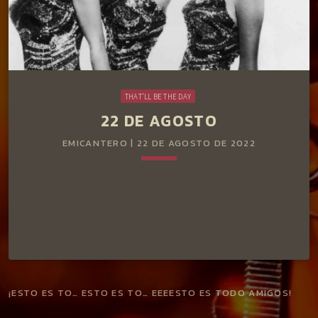
THAT'LL BE THE DAY
22 DE AGOSTO
EMICANTERO | 22 DE AGOSTO DE 2022
keyboard_arrow_down
¡ESTO ES TO… ESTO ES TO… EEEESTO ES TODO AMIGOS!