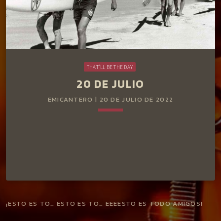
THAT'LL BE THE DAY
20 DE JULIO
EMICANTERO | 20 DE JULIO DE 2022
keyboard_arrow_down
¡ESTO ES TO… ESTO ES TO… EEEESTO ES TODO AMIGOS!