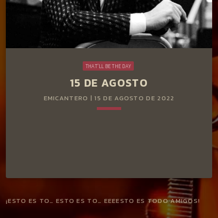
THAT'LL BE THE DAY
15 DE AGOSTO
EMICANTERO | 15 DE AGOSTO DE 2022
keyboard_arrow_down
¡ESTO ES TO… ESTO ES TO… EEEESTO ES TODO AMIGOS!