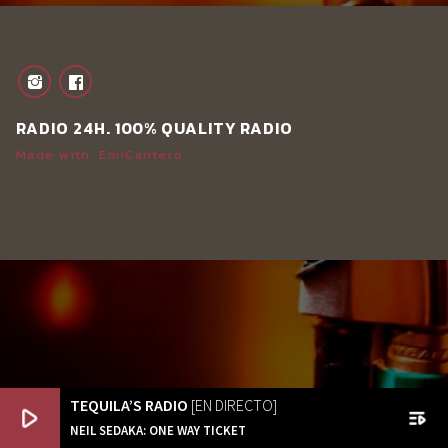
RADIO 24H. 100% QUALITY RADIO
Made with
EmiCantero
TEQUILA’S RADIO
[EN DIRECTO]
play_arrow
playlist_play
NEIL SEDAKA: ONE WAY TICKET