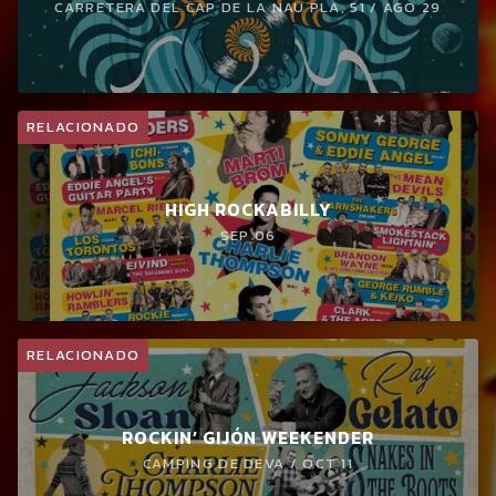
CARRETERA DEL CAP DE LA NAU PLA, 51 / AGO 29
RELACIONADO
HIGH ROCKABILLY
SEP 06
RELACIONADO
ROCKIN’ GIJÓN WEEKENDER
CAMPING DE DEVA / OCT 11