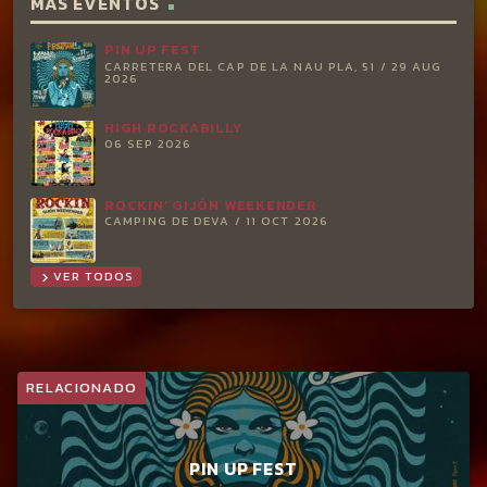
MÁS EVENTOS
PIN UP FEST
CARRETERA DEL CAP DE LA NAU PLA, 51 / 29 AUG
2026
HIGH ROCKABILLY
06 SEP 2026
ROCKIN’ GIJÓN WEEKENDER
CAMPING DE DEVA / 11 OCT 2026
VER TODOS
chevron_right
RELACIONADO
PIN UP FEST