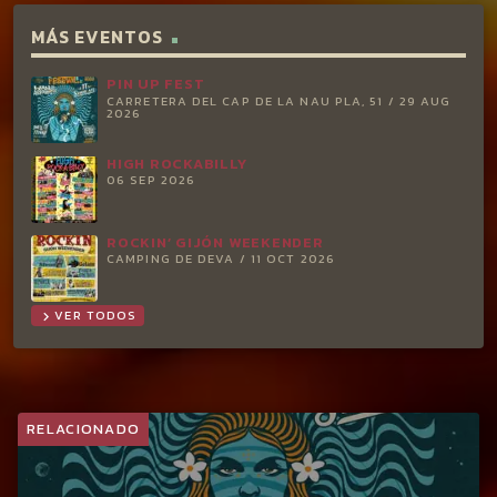
MÁS EVENTOS
PIN UP FEST
CARRETERA DEL CAP DE LA NAU PLA, 51 / 29 AUG
2026
HIGH ROCKABILLY
06 SEP 2026
ROCKIN’ GIJÓN WEEKENDER
CAMPING DE DEVA / 11 OCT 2026
VER TODOS
chevron_right
RELACIONADO