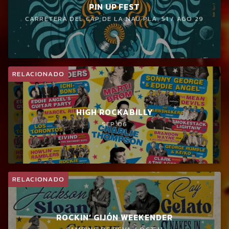
PIN UP FEST
CARRETERA DEL CAP DE LA NAU PLA, 51 / AGO 29
RELACIONADO
HIGH ROCKABILLY
SEP 06
RELACIONADO
ROCKIN’ GIJÓN WEEKENDER