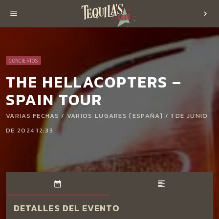
menu
chevron_right
CONCIERTOS
THE HELLACOPTERS –
SPAIN TOUR
VARIAS FECHAS / VARIOS LUGARES [ESPAÑA] / 1 DE JUNIO
DE 2024 12:33
date_range
format_align_left
DETALLES DEL EVENTO