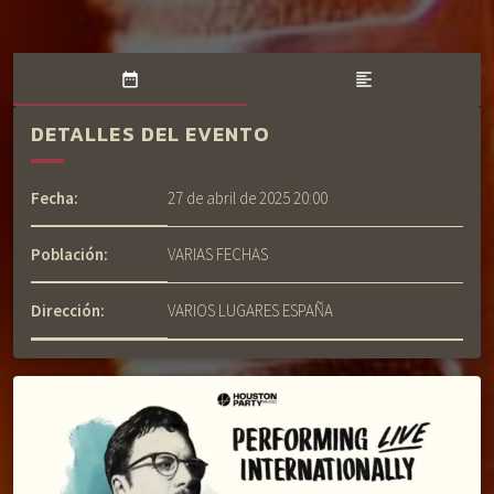
date_range
format_align_left
DETALLES DEL EVENTO
Fecha:
27 de abril de 2025 20:00
Población:
VARIAS FECHAS
Dirección:
VARIOS LUGARES ESPAÑA