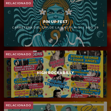
RELACIONADO
PIN UP FEST
CARRETERA DEL CAP DE LA NAU PLA, 51 / AGO 29
RELACIONADO
HIGH ROCKABILLY
SEP 06
RELACIONADO