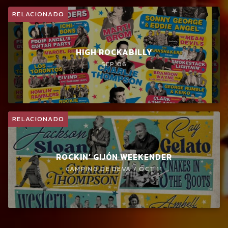
RELACIONADO
HIGH ROCKABILLY
SEP 06
RELACIONADO
ROCKIN’ GIJÓN WEEKENDER
CAMPING DE DEVA / OCT 11