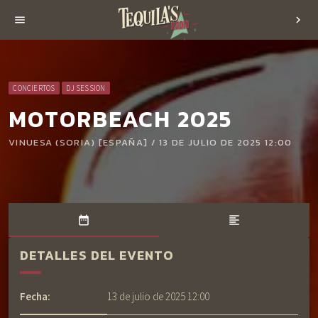
menu
chevron_right
CONCIERTOS
DJ SESSION
MOTORBEACH 2025
VINUESA (SORIA) [ESPAÑA] / 13 DE JULIO DE 2025 12:00
date_range
format_align_left
DETALLES DEL EVENTO
Fecha:
13 de julio de 2025 12:00