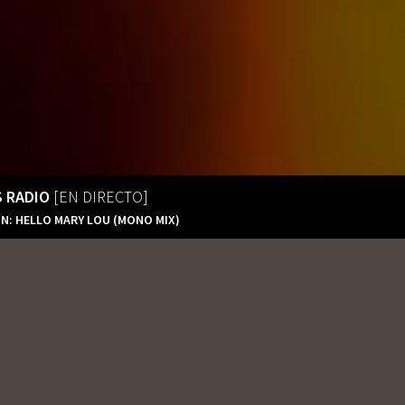
S RADIO
[EN DIRECTO]
ON: HELLO MARY LOU (MONO MIX)
format_align_left
EL EVENTO
Tequila’s Radio
En Directo
Tequila’s Radio 2