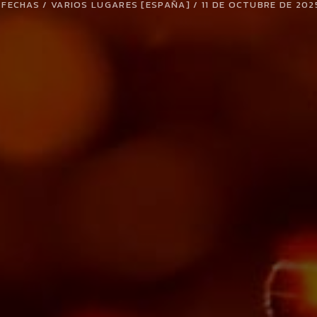
 FECHAS / VARIOS LUGARES [ESPAÑA] / 11 DE OCTUBRE DE 202