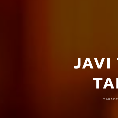
JAVI
TA
TAPADER