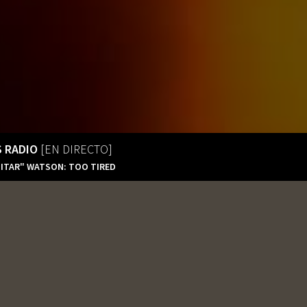
S RADIO
[EN DIRECTO]
ITAR" WATSON: TOO TIRED
format_align_left
EL EVENTO
Tequila’s Radio
En Directo
Tequila’s Radio 2