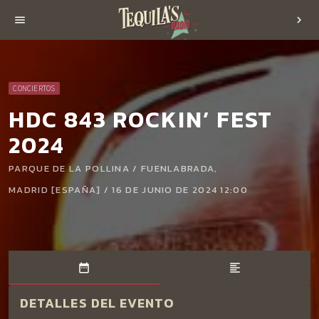
menu
chevron_right
CONCIERTOS
HDC 843 ROCKIN’ FEST
2024
PARQUE DE LA POLLINA / FUENLABRADA,
MADRID [ESPAÑA] / 16 DE JUNIO DE 2024 12:00
date_range
format_align_left
DETALLES DEL EVENTO