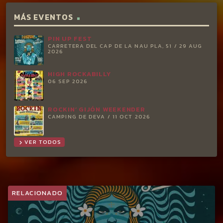
MÁS EVENTOS
PIN UP FEST
CARRETERA DEL CAP DE LA NAU PLA, 51 / 29 AUG
2026
HIGH ROCKABILLY
06 SEP 2026
ROCKIN’ GIJÓN WEEKENDER
CAMPING DE DEVA / 11 OCT 2026
VER TODOS
chevron_right
RELACIONADO