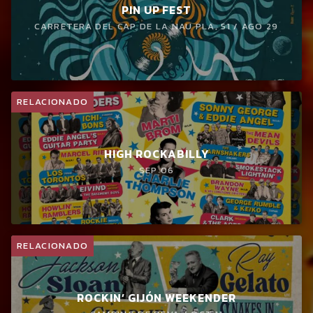
PIN UP FEST
CARRETERA DEL CAP DE LA NAU PLA, 51 / AGO 29
RELACIONADO
HIGH ROCKABILLY
SEP 06
RELACIONADO
ROCKIN’ GIJÓN WEEKENDER