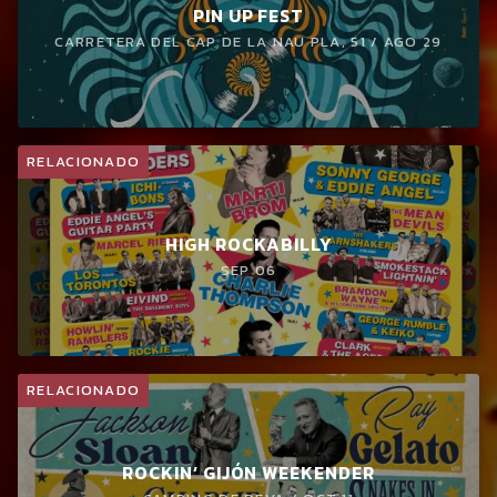
PIN UP FEST
CARRETERA DEL CAP DE LA NAU PLA, 51 / AGO 29
RELACIONADO
HIGH ROCKABILLY
SEP 06
RELACIONADO
ROCKIN’ GIJÓN WEEKENDER