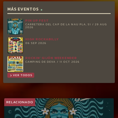
MÁS EVENTOS
PIN UP FEST
CARRETERA DEL CAP DE LA NAU PLA, 51 / 29 AUG
2026
HIGH ROCKABILLY
06 SEP 2026
ROCKIN’ GIJÓN WEEKENDER
CAMPING DE DEVA / 11 OCT 2026
VER TODOS
chevron_right
RELACIONADO