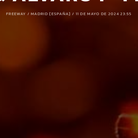
FREEWAY / MADRID [ESPAÑA] / 11 DE MAYO DE 2024 23:55