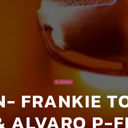
DJ SESSION
N- FRANKIE 
& ALVARO P-F